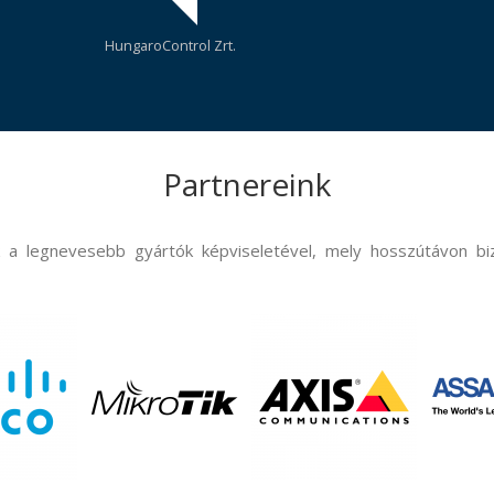
Béres Gyógyszergyár Zrt.
Partnereink
ok a legnevesebb gyártók képviseletével, mely hosszútávon bi