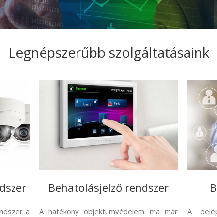
Legnépszerűbb szolgáltatásaink
dszer
Behatolásjelző rendszer
B
endszer a
A hatékony objektumvédelem ma már
A belép