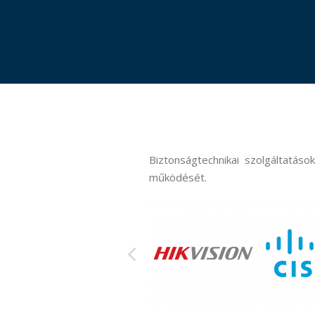
HungaroControl Zrt.
Biztonságtechnikai szolgáltatás
működését.