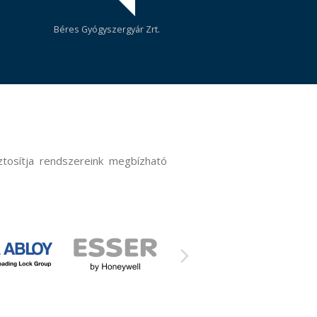
Jászberényi Logisztikai Központ Kft.
ztosítja rendszereink megbízható