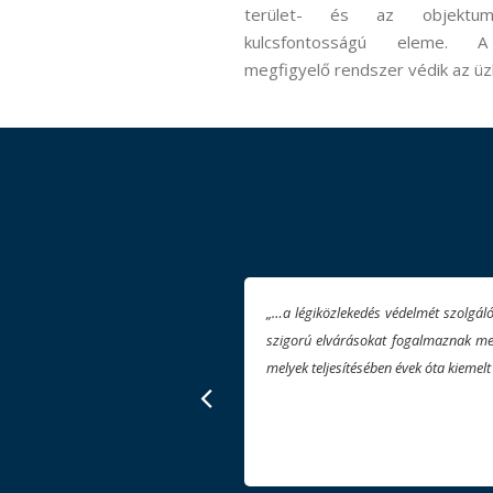
terület- és az objektum
kulcsfontosságú eleme. 
megfigyelő rendszer védik az üz
hazai és nemzetközi jogszabályok
„Együttműködésünk a gyengeáramú 
 a HungaroControl Zrt. számára,
bővítésében stabilitást hozott. A f
rtnerünk az Electro-Sonic Bt…​”​
hatékonyan oldják meg. Ajánlom a cé
keres!”