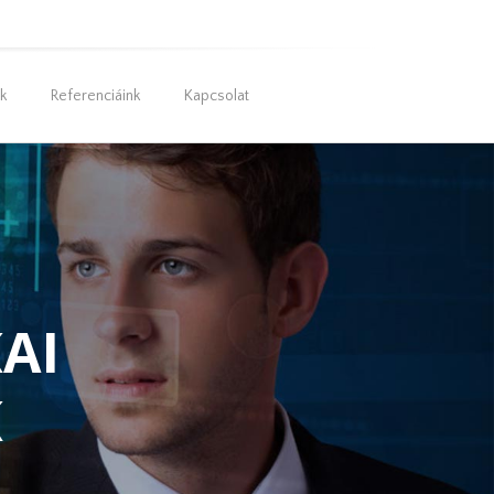
nk
Referenciáink
Kapcsolat
AI