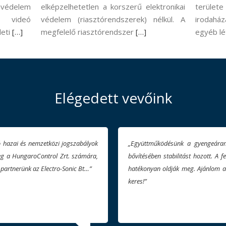
védelem
elképzelhetetlen a korszerű elektronikai
területe
A videó
védelem (riasztórendszerek) nélkül. A
irodaház
leti
[…]
megfelelő riasztórendszer
[…]
egyéb l
Elégedett vevőink
rendszereink üzemeltetésében és
„Precíz, megbízható csapat, profi 
elmerülő problémákat rugalmasan és
100% elégedettség részünkről!”
get, aki minőségi, pontos partnert